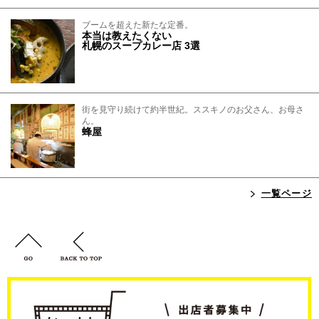
ブームを超えた新たな定番。
本当は教えたくない
札幌のスープカレー店 3選
街を見守り続けて約半世紀。ススキノのお父さん、お母さ
ん。
蜂屋
一覧ページ