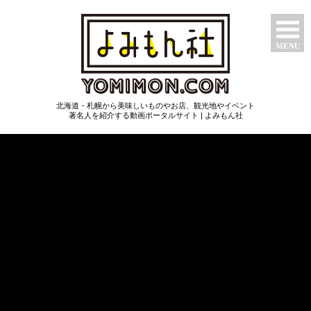
MENU
特集ページ
北海道・札幌から美味しいものやお店、観光地やイベント
たべもん
著名人を紹介する動画ポータルサイト | よみもん社
つわもん
みるもん
いいもん
あたらしもん