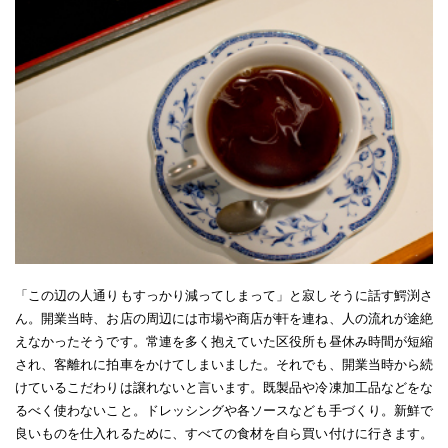
「この辺の人通りもすっかり減ってしまって」と寂しそうに話す鰐渕さ
ん。開業当時、お店の周辺には市場や商店が軒を連ね、人の流れが途絶
えなかったそうです。常連を多く抱えていた区役所も昼休み時間が短縮
され、客離れに拍車をかけてしまいました。それでも、開業当時から続
けているこだわりは譲れないと言います。既製品や冷凍加工品などをな
るべく使わないこと。ドレッシングや各ソースなども手づくり。新鮮で
良いものを仕入れるために、すべての食材を自ら買い付けに行きます。