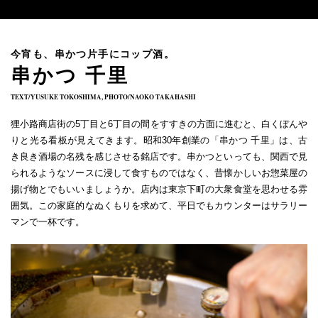
今宵も、串かつ片手にコップ酒。
串かつ 千里
TEXT/YUSUKE TOKOSHIMA, PHOTO/NAOKO TAKAHASHI
狸小路商店街の5丁目と6丁目の間をすすきの方面に進むと、白くぼんや
りと光る看板が見えてきます。昭和30年創業の「串かつ 千里」は、古
き良き酒場の名残を感じさせる銘店です。串かつといっても、関西で見
られるようなソースに浸して食すものではなく、昔懐かしいお惣菜屋の
揚げ物とでもいいましょうか。店内は東京下町の大衆食堂を思わせる雰
囲気。この家庭的なぬくもりを求めて、平日でもカウンターはサラリー
マンで一杯です。