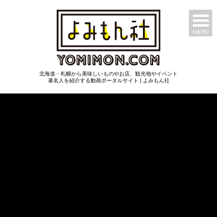
MENU
特集ページ
北海道・札幌から美味しいものやお店、観光地やイベント
たべもん
著名人を紹介する動画ポータルサイト | よみもん社
つわもん
みるもん
いいもん
あたらしもん