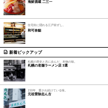
海鮮酒蔵 二三一
住宅街に隠れる江戸前ずし。
和可奈鮨
新着ピックアップ
札幌の歴史と共に歩んだ、本物の味。
札幌の老舗ラーメン店 3選
150年、愛され続けている味。
元祖雷除志ん古