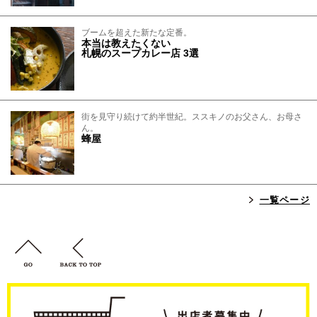
ブームを超えた新たな定番。
本当は教えたくない
札幌のスープカレー店 3選
街を見守り続けて約半世紀。ススキノのお父さん、お母さ
ん。
蜂屋
一覧ページ