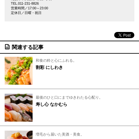
TEL.011-231-8826
営業時間／17:00～23:00
定休日／日曜・祝日
関連する記事
和食の粋と心にふれる。
割彩 にしわき
最後のひと口にまでゆきわたる心配り。
寿し心 なかむら
増毛から届いた美酒・美食。