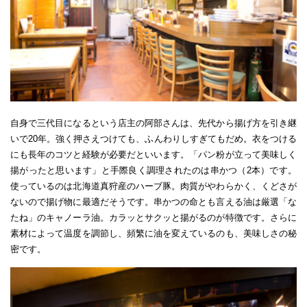
自身で三代目になるという店主の阿部さんは、先代から揚げ方を引き継
いで20年。強く押さえつけても、ふんわりしすぎてもだめ。衣をつける
にも長年のコツと経験が必要だといいます。「パン粉が立って美味しく
揚がったと思います」と手際良く調理されたのは串かつ（2本）です。
使っているのは北海道真狩産のハーブ豚。肉質がやわらかく、くどさが
ないので揚げ物に最適だそうです。串かつの命とも言える油は厳選「な
たね」のキャノーラ油。カラッとサクッと揚がるのが特徴です。さらに
素材によって温度を調節し、頻繁に油を変えているのも、美味しさの秘
密です。