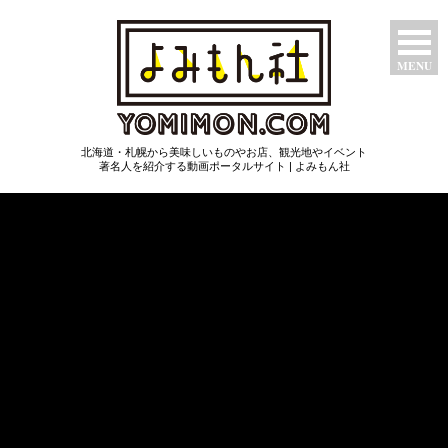
MENU
特集ページ
北海道・札幌から美味しいものやお店、観光地やイベント
たべもん
著名人を紹介する動画ポータルサイト | よみもん社
つわもん
みるもん
いいもん
あたらしもん