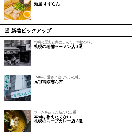
麺屋 すずらん
新着ピックアップ
札幌の歴史と共に歩んだ、本物の味。
札幌の老舗ラーメン店 3選
150年、愛され続けている味。
元祖雷除志ん古
ブームを超えた新たな定番。
本当は教えたくない
札幌のスープカレー店 3選