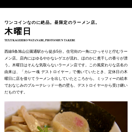
ワンコインなのに絶品。昼限定のラーメン店。
木曜日
TEXT/KAGEHIRO WATANABE, PHOTO/SHUN TAKEBE
西線9条旭山公園通駅から徒歩5分。住宅街の一角にひっそりと佇むラー
メン店。店内にはゆるやかなレゲエが流れ、ほのかに煮干しの香りが漂
う。木曜日はそんな気取らないラーメン店です。この風変わりな店名の
由来は、「カレー魂 デストロイヤー」で働いていたとき、定休日の木
曜日に店を借りてラーメンを出していたところから。ミッフィーの絵本
でおなじみのブルーナレッド一色の壁も、デストロイヤーから受け継い
だものです。