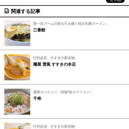
関連する記事
第一次ブームの味を引き継ぐ純正札幌ラーメン。
三番館
行列必至、すすきの新名物。
麺屋 雪風 すすきの本店
濃厚スパイシー、特製“味そラーメン”。
千寿
行列必須、すすきの新名物。