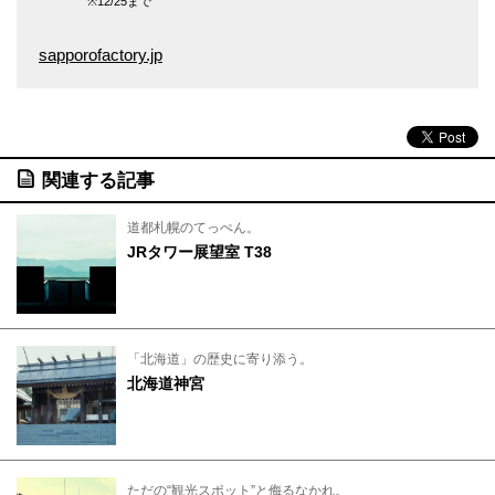
※12/25まで
sapporofactory.jp
関連する記事
道都札幌のてっぺん。
JRタワー展望室 T38
「北海道」の歴史に寄り添う。
北海道神宮
ただの“観光スポット”と侮るなかれ。