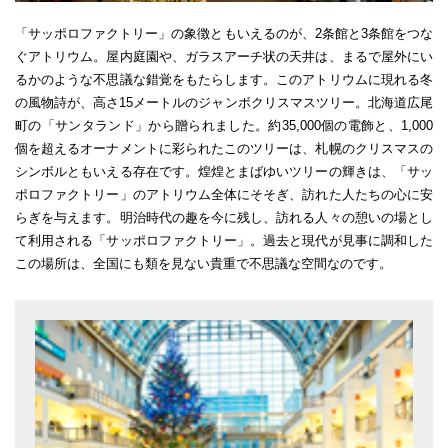
「サッポロファクトリー」の象徴ともいえるのが、2条館と3条館をつな
ぐアトリウム。屋内庭園や、ガラスアーチ状の天井は、まるで屋外にい
るかのような不思議な錯覚をもたらします。このアトリウムに現れる冬
の風物詩が、高さ15メートルのジャンボクリスマスツリー。北海道広尾
町の「サンタランド」から贈られました。約35,000個の電飾と、1,000
個を超えるオーナメントに彩られたこのツリーは、札幌のクリスマスの
シンボルともいえる存在です。煌煌とまばゆいツリーの輝きは、「サッ
ポロファクトリー」のアトリウム全体にそそぎ、訪れた人たちの心に安
らぎを与えます。明治時代の趣を今に残し、訪れる人々の憩いの場とし
て利用される「サッポロファクトリー」。過去と現代が見事に調和した
この場所は、全国にも類を見ない貴重で不思議な空間なのです。