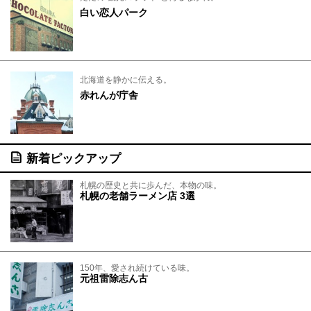
白い恋人パーク
北海道を静かに伝える。
赤れんが庁舎
新着ピックアップ
札幌の歴史と共に歩んだ、本物の味。
札幌の老舗ラーメン店 3選
150年、愛され続けている味。
元祖雷除志ん古