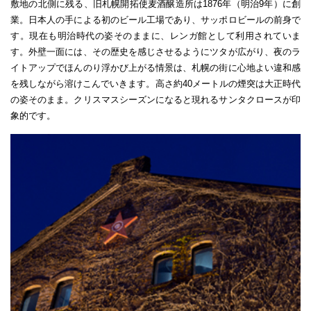
敷地の北側に残る、旧札幌開拓使麦酒醸造所は1876年（明治9年）に創
業。日本人の手による初のビール工場であり、サッポロビールの前身で
す。現在も明治時代の姿そのままに、レンガ館として利用されていま
す。外壁一面には、その歴史を感じさせるようにツタが広がり、夜のラ
イトアップでほんのり浮かび上がる情景は、札幌の街に心地よい違和感
を残しながら溶けこんでいきます。高さ約40メートルの煙突は大正時代
の姿そのまま。クリスマスシーズンになると現れるサンタクロースが印
象的です。