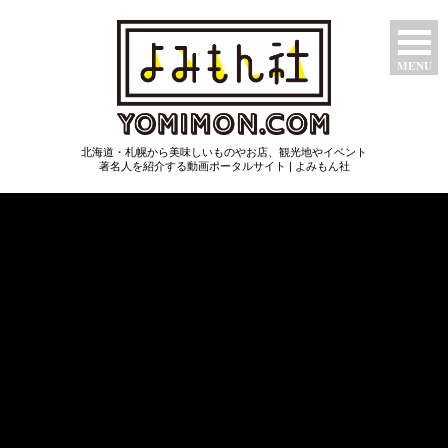
MENU
特集ページ
北海道・札幌から美味しいものやお店、観光地やイベント
たべもん
著名人を紹介する動画ポータルサイト | よみもん社
つわもん
みるもん
いいもん
あたらしもん