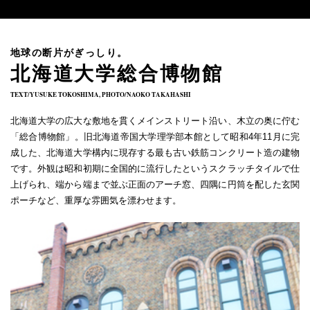
地球の断片がぎっしり。
北海道大学総合博物館
TEXT/YUSUKE TOKOSHIMA, PHOTO/NAOKO TAKAHASHI
北海道大学の広大な敷地を貫くメインストリート沿い、木立の奥に佇む
「総合博物館」。旧北海道帝国大学理学部本館として昭和4年11月に完
成した、北海道大学構内に現存する最も古い鉄筋コンクリート造の建物
です。外観は昭和初期に全国的に流行したというスクラッチタイルで仕
上げられ、端から端まで並ぶ正面のアーチ窓、四隅に円筒を配した玄関
ポーチなど、重厚な雰囲気を漂わせます。