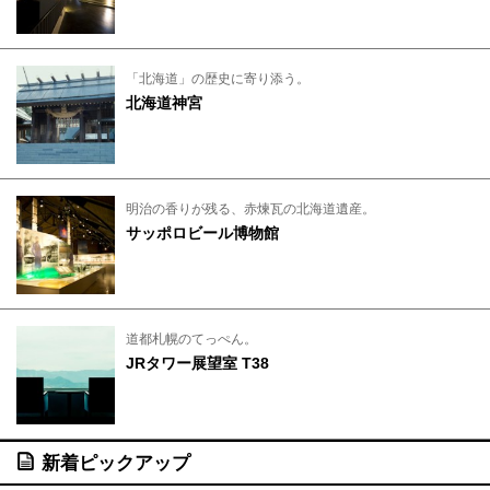
「北海道」の歴史に寄り添う。
北海道神宮
明治の香りが残る、赤煉瓦の北海道遺産。
サッポロビール博物館
道都札幌のてっぺん。
JRタワー展望室 T38
新着ピックアップ