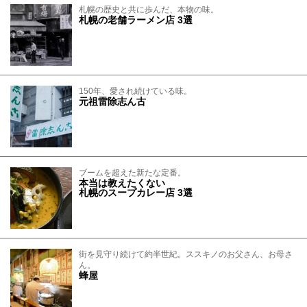
札幌の歴史と共に歩んだ、本物の味。
札幌の老舗ラーメン店 3選
150年、愛され続けている味。
元祖雷除志ん古
ブームを超えた新たな定番。
本当は教えたくない
札幌のスープカレー店 3選
街を見守り続けて約半世紀。ススキノのお父さん、お母さ
ん。
蜂屋