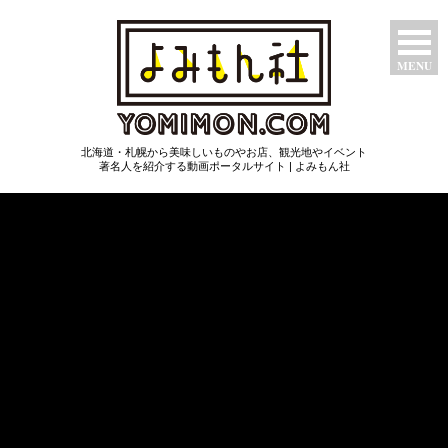
MENU
特集ページ
北海道・札幌から美味しいものやお店、観光地やイベント
たべもん
著名人を紹介する動画ポータルサイト | よみもん社
つわもん
みるもん
いいもん
あたらしもん