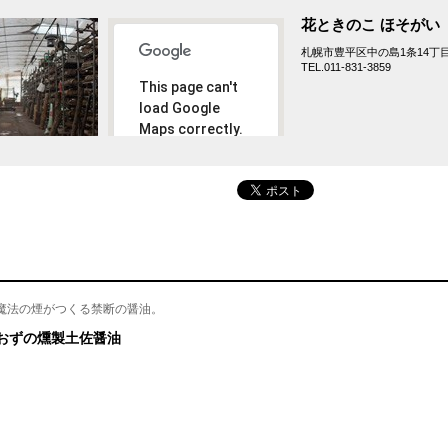
花ときのこ ほそがい
札幌市豊平区中の島1条14丁目2
TEL.011-831-3859
This page can't
load Google
Maps correctly.
Do you
OK
own this
website?
魔法の煙がつくる禁断の醤油。
おずの燻製土佐醤油