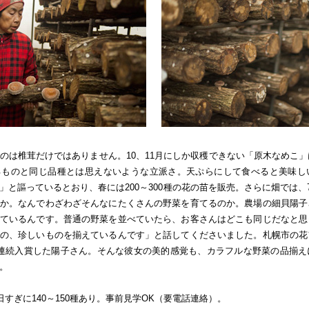
のは椎茸だけではありません。10、11月にしか収穫できない「原木なめこ
るものと同じ品種とは思えないような立派さ。天ぷらにして食べると美味し
」と謳っているとおり、春には200～300種の花の苗を販売。さらに畑では、7
か。なんでわざわざそんなにたくさんの野菜を育てるのか。農場の細貝陽子
ているんです。普通の野菜を並べていたら、お客さんはどこも同じだなと思
の、珍しいものを揃えているんです」と話してくださいました。札幌市の花
連続入賞した陽子さん。そんな彼女の美的感覚も、カラフルな野菜の品揃え
。
日すぎに140～150種あり。事前見学OK（要電話連絡）。