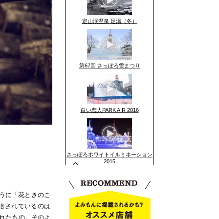
定山渓温泉 足湯（冬）
第67回 さっぽろ雪まつり
白い恋人PARK AIR 2016
さっぽろホワイトイルミネーション
2015
ように「花ときのこ
培されているのは
れたもの。そのよ