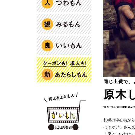
同じ出費で、
原木
TEXT/KAGEHIRO WAT
札幌の中心街から
ほそがい」さんの
「原木しいたけ」