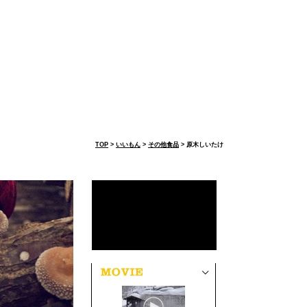
TOP
>
いいもん
>
その他食品
> 原木しいたけ