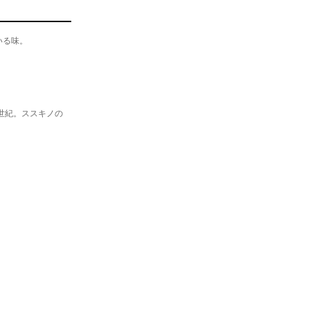
いる味。
世紀。ススキノの