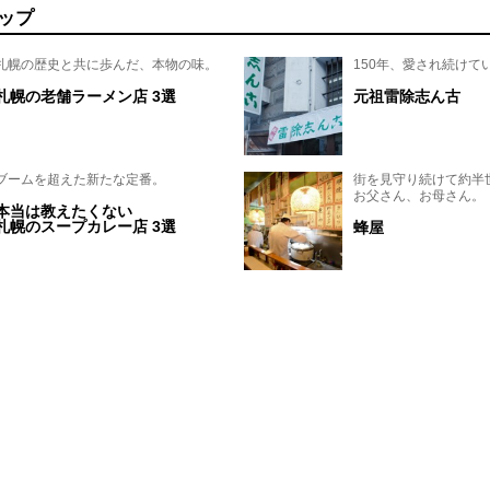
ップ
札幌の歴史と共に歩んだ、本物の味。
150年、愛され続けて
札幌の老舗ラーメン店 3選
元祖雷除志ん古
ブームを超えた新たな定番。
街を見守り続けて約半
お父さん、お母さん。
本当は教えたくない
札幌のスープカレー店 3選
蜂屋