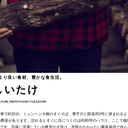
より良い食材、豊かな食生活。
しいたけ
ANABE, PHOTO/NAOKO TAKAHASHI
車で約15分。ミュンヘン大橋のすぐそば、豊平川と国道453号に挟まれる
農場があります。訪れるとすぐに目につくのは約80坪のハウス。ここで栽
です。市場に流通している椎茸の大半は、手間がかからない菌床栽培で作ら