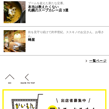
ブームを超えた新たな定番。
本当は教えたくない
札幌のスープカレー店 3選
街を見守り続けて約半世紀。ススキノのお父さん、お母さ
ん。
蜂屋
一覧ページ