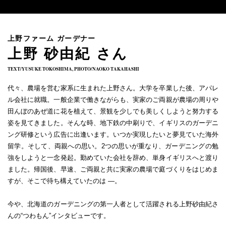
上野ファーム ガーデナー
上野 砂由紀 さん
TEXT/YUSUKE TOKOSHIMA, PHOTO/NAOKO TAKAHASHI
代々、農場を営む家系に生まれた上野さん。大学を卒業した後、アパレ
ル会社に就職。一般企業で働きながらも、実家のご両親が農場の周りや
田んぼのあぜ道に花を植えて、景観を少しでも美しくしようと努力する
姿を見てきました。そんな時、地下鉄の中刷りで、イギリスのガーデニ
ング研修という広告に出逢います。いつか実現したいと夢見ていた海外
留学。そして、両親への思い。2つの思いが重なり、ガーデニングの勉
強をしようと一念発起。勤めていた会社を辞め、単身イギリスへと渡り
ました。帰国後、早速、ご両親と共に実家の農場で庭づくりをはじめま
すが、そこで待ち構えていたのは ―。
今や、北海道のガーデニングの第一人者として活躍される上野砂由紀さ
んの“つわもん”インタビューです。