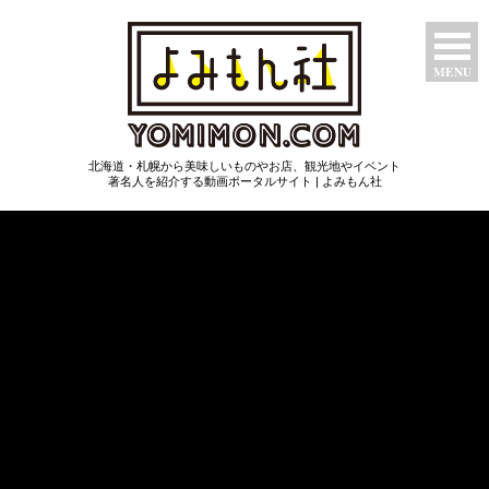
MENU
特集ページ
北海道・札幌から美味しいものやお店、観光地やイベント
たべもん
著名人を紹介する動画ポータルサイト | よみもん社
つわもん
みるもん
いいもん
あたらしもん