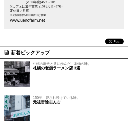
(2013年度)4/27～10/6
※カフェは通年営業
（10/8より11～17時）
定休日／月曜
※公開期間中の月曜祝日は営業
www.uenofarm.net
新着ピックアップ
札幌の歴史と共に歩んだ、本物の味。
札幌の老舗ラーメン店 3選
150年、愛され続けている味。
元祖雷除志ん古