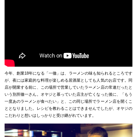
今年、創業18年になる「一徹」は、ラーメンの味も知られるところです
が、夜には家庭的な料理が楽しめる居酒屋としても人気のお店です。同
店が開業する前に、この場所で営業していたラーメン店の常連だったと
いう別所徹一さん。オヤジと慕っていた店主が亡くなった後に、「もう
一度あのラーメンが食べたい」と、この同じ場所でラーメン店を開くこ
ととなりました。レシピを教わることはできませんでしたが、オヤジの
こだわりと想いはしっかりと受け継がれています。