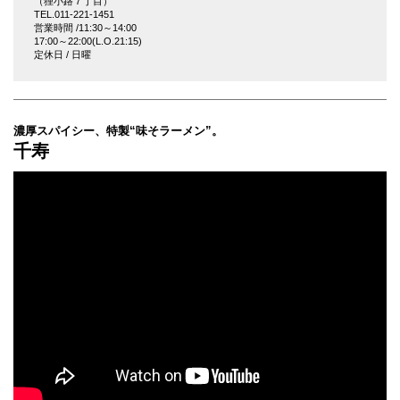
（狸小路７丁目）
TEL.011-221-1451
営業時間 /11:30～14:00
17:00～22:00(L.O.21:15)
定休日 / 日曜
濃厚スパイシー、特製“味そラーメン”。
千寿