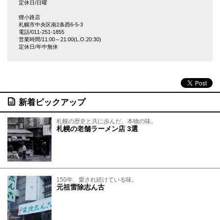
定休日/日曜
狸小路店
札幌市中央区南2条西6-5-3
電話/011-251-1855
営業時間/11:00～21:00(L.O.20:30)
定休日/年中無休
新着ピックアップ
札幌の歴史と共に歩んだ、本物の味。
札幌の老舗ラーメン店 3選
150年、愛され続けている味。
元祖雷除志ん古