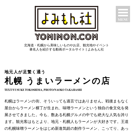
MENU
特集ページ
北海道・札幌から美味しいものやお店、観光地やイベント
たべもん
著名人を紹介する動画ポータルサイト | よみもん社
つわもん
地元人が足繁く通う
みるもん
札幌 うまいラーメンの店
TEXT/YUSUKE TOKOSHIMA, PHOTO/NAOKO TAKAHASHI
いいもん
札幌はラーメンの街、そういっても過言ではありません。戦後まもなく
あたらしもん
屋台からラーメン横丁が生まれ、味噌ラーメンという独自の食文化を発
展させてきました。今も、数ある札幌グルメの中でも絶大な人気を誇り
ます。観光客はもとより、地元・札幌人もラーメンが大好きです。王道
の札幌味噌ラーメンをはじめ新進気鋭の創作ラーメン、こってり、あっ