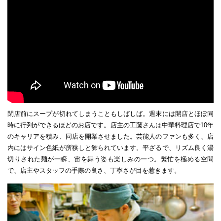
閉店前にスープが切れてしまうこともしばしば。週末には開店とほぼ同
時に行列ができるほどのお店です。店主の工藤さんは中華料理店で10年
のキャリアを積み、同店を開業させました。芸能人のファンも多く、店
内にはサイン色紙が所狭しと飾られています。平ざるで、リズム良く湯
切りされた麺が一瞬、宙を舞う姿も楽しみの一つ。繁忙を極める空間
で、店主やスタッフの手際の良さ、丁寧さが目を惹きます。