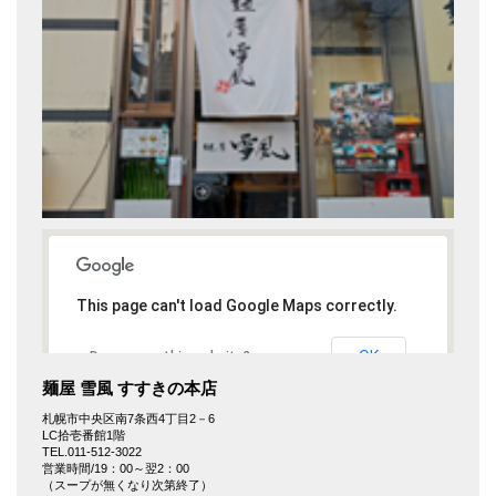
This page can't load Google Maps correctly.
OK
Do you own this website?
麺屋 雪風 すすきの本店
札幌市中央区南7条西4丁目2－6
LC拾壱番館1階
TEL.011-512-3022
営業時間/19：00～翌2：00
（スープが無くなり次第終了）