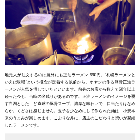
地元人が注文するのは意外にも正油ラーメン 690円。“札幌ラーメンと
いえば味噌“という概念が定着する以前から、オヤジの作る豚骨正油ラ
ーメンが人気を博していたといいます。前身のお店から数えて60年以上
経った今も、当時の名残りがあるのです。正油ラーメンのイメージを覆
す白濁とした、ど直球の豚骨スープ。濃厚な味わいで、口当たりはなめ
らか。くどさは感じません。玉子を少なめにして作られた麺は、小麦本
来のうまみが楽しめます。こぶりな丼に、店主のこだわりと想いが凝縮
したラーメンです。