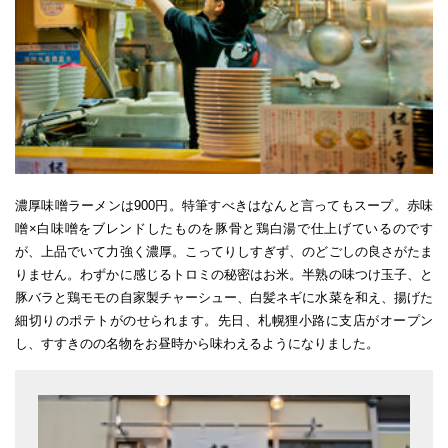
濃厚味噌ラーメンは900円。特筆すべきはなんと言ってもスープ。赤味
噌×白味噌をブレンドしたものを豚骨と鶏白湯で仕上げているのです
が、上品でいて力強く濃厚。こってりしすぎず、のどごしの良さがたま
りません。わずかに感じるトロミの秘密はお米。半熟の味つけ玉子、と
豚バラと鶏モモの自家製チャーシュー、白髪ネギに水菜を和え、揚げた
細切りのポテトがのせられます。先日、札幌狸小路に支店がオープン
し、すすきのの名物をお昼時から味わえるようになりました。