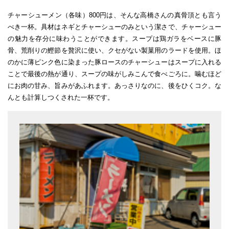
チャーシューメン（各味）800円は、そんな高橋さんの真骨頂とも言う
べき一杯。具材はネギとチャーシューのみという潔さで、チャーシュー
の魅力を存分に味わうことができます。スープは鶏ガラをベースに豚
骨、荒削りの鰹節を贅沢に使い、クセがない製菓用のラードを使用。ほ
のかに薄ピンク色に染まった豚ロースのチャーシューはスープに入れる
ことで最後の熱が通り、スープの味がしみこんで食べごろに。噛むほど
にお肉の甘み、旨みがあふれます。あっさりなのに、後をひくコク。な
んとも計算しつくされた一杯です。