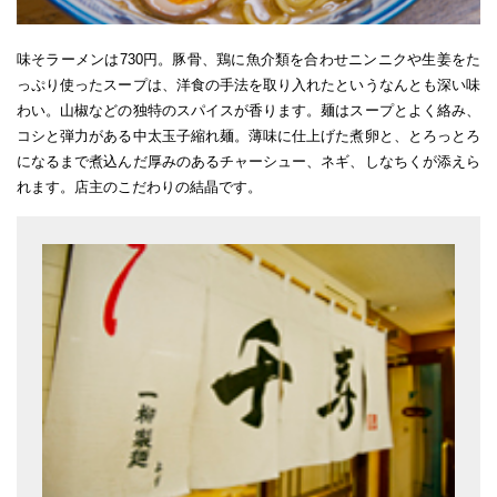
味そラーメンは730円。豚骨、鶏に魚介類を合わせニンニクや生姜をた
っぷり使ったスープは、洋食の手法を取り入れたというなんとも深い味
わい。山椒などの独特のスパイスが香ります。麺はスープとよく絡み、
コシと弾力がある中太玉子縮れ麺。薄味に仕上げた煮卵と、とろっとろ
になるまで煮込んだ厚みのあるチャーシュー、ネギ、しなちくが添えら
れます。店主のこだわりの結晶です。