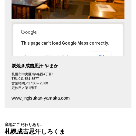
This page can't load Google Maps correctly.
OK
Do you own this website?
炭焼き成吉思汗 やまか
札幌市中央区南6条西4丁目1
TEL.011-561-3577
営業時間／17:00～23:00
定休日／第1日曜
www.jingisukan-yamaka.com
産地にこだわりあり。
札幌成吉思汗しろくま