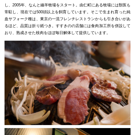
し、2005年、なんと緬羊牧場をスタート。由仁町にある牧場には獣医も
常駐し、現在では500頭以上を飼育しています。そこで生まれ育った純
血サフォーク種は、東京の一流フレンチレストランからも引き合いがあ
るほど、品質は折り紙つき。すすきのの店舗には食肉加工所を併設して
おり、熟成させた枝肉をほぼ毎日解体して提供しています。