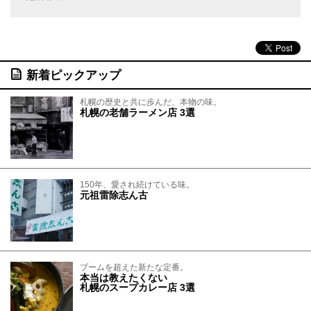
新着ピックアップ
札幌の歴史と共に歩んだ、本物の味。
札幌の老舗ラーメン店 3選
150年、愛され続けている味。
元祖雷除志ん古
ブームを超えた新たな定番。
本当は教えたくない
札幌のスープカレー店 3選