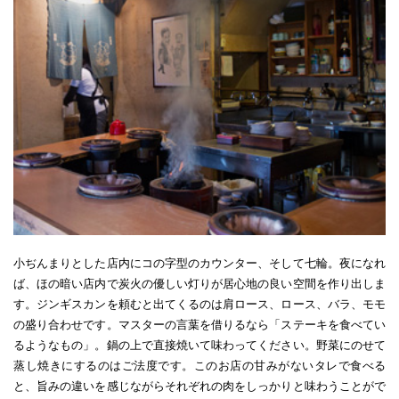
小ぢんまりとした店内にコの字型のカウンター、そして七輪。夜になれ
ば、ほの暗い店内で炭火の優しい灯りが居心地の良い空間を作り出しま
す。ジンギスカンを頼むと出てくるのは肩ロース、ロース、バラ、モモ
の盛り合わせです。マスターの言葉を借りるなら「ステーキを食べてい
るようなもの」。鍋の上で直接焼いて味わってください。野菜にのせて
蒸し焼きにするのはご法度です。このお店の甘みがないタレで食べる
と、旨みの違いを感じながらそれぞれの肉をしっかりと味わうことがで