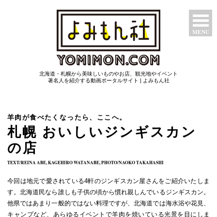
MENU
特集ページ
北海道・札幌から美味しいものやお店、観光地やイベント
たべもん
著名人を紹介する動画ポータルサイト | よみもん社
つわもん
羊肉が食べたくなったら、ここへ。
みるもん
札幌 おいしいジンギスカン
の店
いいもん
TEXT/REINA ABE, KAGEHIRO WATANABE, PHOTO/NAOKO TAKAHASHI
あたらしもん
今回は地元で愛されている4軒のジンギスカン屋さんをご紹介いたしま
す。北海道民なら誰しも子供の頃から慣れ親しんでいるジンギスカン。
他県ではあまり一般的ではない料理ですが、北海道では海水浴や花見、
キャンプなど、あらゆるイベントで羊肉を焼いている光景を目にしま