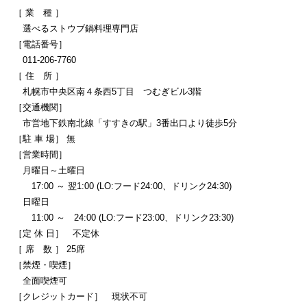
［ 業 種 ］
選べるストウブ鍋料理専門店
［電話番号］
011-206-7760
［ 住 所 ］
札幌市中央区南４条西5丁目 つむぎビル3階
［交通機関］
市営地下鉄南北線「すすきの駅」3番出口より徒歩5分
［駐 車 場］ 無
［営業時間］
月曜日～土曜日
17:00 ～ 翌1:00 (LO:フード24:00、ドリンク24:30)
日曜日
11:00 ～ 24:00 (LO:フード23:00、ドリンク23:30)
［定 休 日］ 不定休
［ 席 数 ］ 25席
［禁煙・喫煙］
全面喫煙可
［クレジットカード］ 現状不可