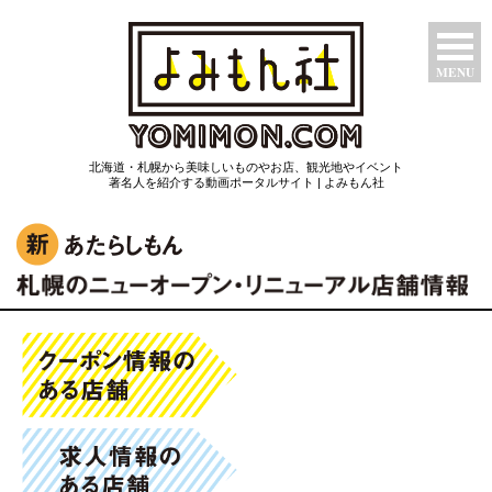
MENU
特集ページ
北海道・札幌から美味しいものやお店、観光地やイベント
たべもん
著名人を紹介する動画ポータルサイト | よみもん社
つわもん
みるもん
いいもん
あたらしもん