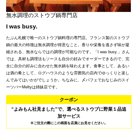
無水調理のストウブ鍋専門店
I was busy.
たぶん札幌で唯一のストウブ鍋料理の専門店。フランス製のストウブ
鍋の最大の特徴は無水調理が得意なこと。香りや栄養を逃さず味が凝
縮される、無水ならではの調理が可能なのです。「I was busy.」さん
では、具材も調理法もソースも自分の好みでオーダーできるので、完
全に自分の好みに合わせた無水鍋を味わえます。食事として、あるい
は酒の肴として、ログハウスのような雰囲気の店内でゆっくりと楽し
んでみてはいかがでしょうか。ちなみに、〆パフェでおなじみのスイ
ーツバーMeltyは姉妹店です。
クーポン
“よみもん社見ました”で、選べるストウブに野菜１品追
加サービス
※ご注文の際にこの画面を店員にお見せください。