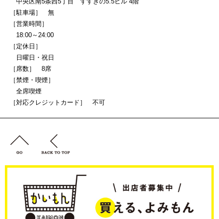
中央区南5条西5丁目 すすきの5.5ビル 4階
［駐車場］ 無
［営業時間］
18:00～24:00
［定休日］
日曜日・祝日
［席数］ 8席
［禁煙・喫煙］
全席喫煙
［対応クレジットカード］ 不可