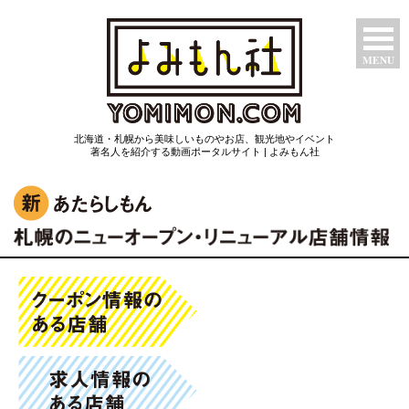
MENU
特集ページ
北海道・札幌から美味しいものやお店、観光地やイベント
たべもん
著名人を紹介する動画ポータルサイト | よみもん社
つわもん
みるもん
いいもん
あたらしもん