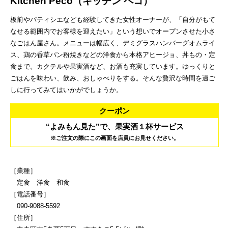
Kitchen Peco（キッチン ペコ）
板前やパティシエなども経験してきた女性オーナーが、「自分がもて
なせる範囲内でお客様を迎えたい」という想いでオープンさせた小さ
なごはん屋さん。メニューは幅広く、デミグラスハンバーグオムライ
ス、鶏の香草パン粉焼きなどの洋食から本格アヒージョ、丼もの・定
食まで。カクテルや果実酒など、お酒も充実しています。ゆっくりと
ごはんを味わい、飲み、おしゃべりをする。そんな贅沢な時間を過ご
しに行ってみてはいかがでしょうか。
クーポン
“よみもん見た”で、果実酒１杯サービス
※ご注文の際にこの画面を店員にお見せください。
［業種］
定食 洋食 和食
［電話番号］
090-9088-5592
［住所］